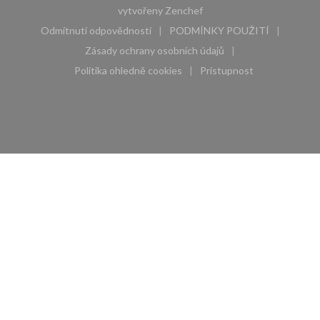
((otevře se v novém okně))
vytvořeny
Zenchef
Odmítnutí odpovědnosti
PODMÍNKY POUŽITÍ
((otevře se v novém okně))
((otevře se v novém 
Zásady ochrany osobních údajů
((otevře se v novém okně))
Politika ohledně cookies
Pristupnost
((otevře se v novém okně))
((otevře se v novém 