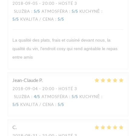
2018-09-05
- 20:00 - HOSTÉ 3
SLUŽBA
:
5
/5
ATMOSFÉRA
:
5
/5
KUCHYNĚ
:
5
/5
KVALITA / CENA
:
5
/5
La qualité des plats, frais et cuisiné devant nous, la
qualité du vin, l'endroit cosy qui rend agréable le repas
entre amis
Jean-Claude
P
2018-09-04
- 20:00 - HOSTÉ 3
SLUŽBA
:
4
/5
ATMOSFÉRA
:
5
/5
KUCHYNĚ
:
5
/5
KVALITA / CENA
:
5
/5
C
2018-08-31
- 21:00 - HOSTÉ 3