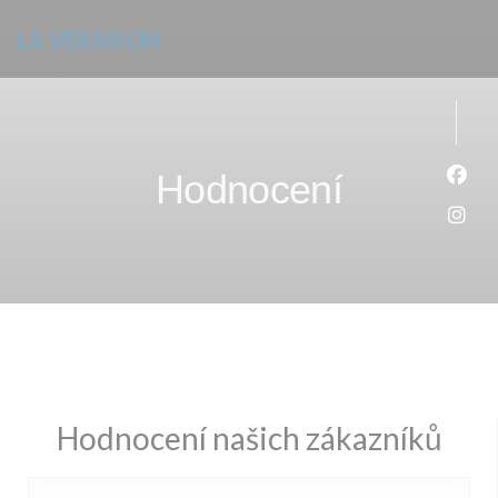
Panel pro správu cookies
LA VERAISON
Hodnocení
Face
Inst
Hodnocení našich zákazníků