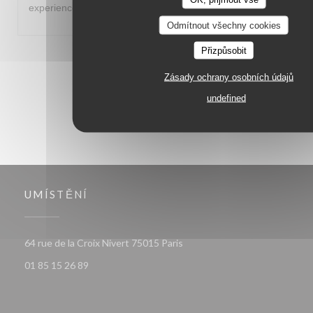
experience. Thanks for a memorable evening!
Odmítnout všechny cookies
Přizpůsobit
1
2
3
Zásady ochrany osobních údajů
undefined
UMÍSTĚNÍ
((otevře se v novém okně))
64 rue de la Croix Nivert 75015 Paris
01 85 15 26 89