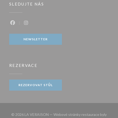
SLEDUJTE NÁS
Facebook ((otevře se v novém okně))
Instagram ((otevře se v novém okně))
NEWSLETTER
REZERVACE
REZERVOVAT STŮL
© 2026 LA VERAISON — Webové stránky restaurace byly