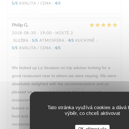
5
/5
KVALITA / CENA
:
4
/5
Philip
G
2018-08-30
- 19:00 - HOSTÉ 2
SLUŽBA
:
5
/5
ATMOSFÉRA
:
4
/5
KUCHYNĚ
:
5
/5
KVALITA / CENA
:
4
/5
We looked up La Veraison on trip advisor looking for a
good restaurant near to where we were staying. We were
absolutely delighted with the recommendation and so
pleased we managed to book in. A lovely relaxed
restaurant, with a warm welcome but for us the stand out
Tato stránka využívá cookies a dává t
feature is the delicate flavour combinations. Fantastic
výběr, co chceš aktivovat
food and a great way to start our visit to Paris. I fully
recommend even if you need to travel out of your way to
OK, přijmout vše