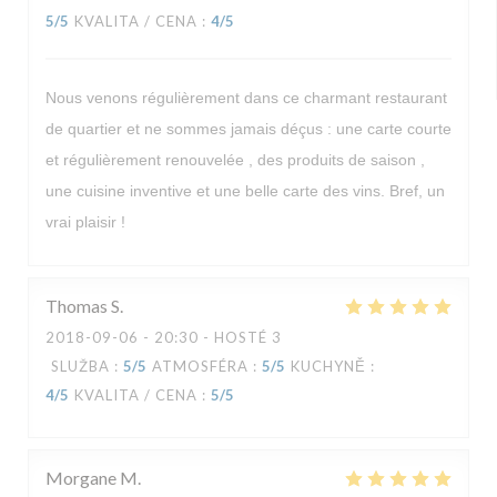
5
/5
KVALITA / CENA
:
4
/5
Nous venons régulièrement dans ce charmant restaurant
de quartier et ne sommes jamais déçus : une carte courte
et régulièrement renouvelée , des produits de saison ,
une cuisine inventive et une belle carte des vins. Bref, un
vrai plaisir !
Thomas
S
2018-09-06
- 20:30 - HOSTÉ 3
SLUŽBA
:
5
/5
ATMOSFÉRA
:
5
/5
KUCHYNĚ
:
4
/5
KVALITA / CENA
:
5
/5
Morgane
M