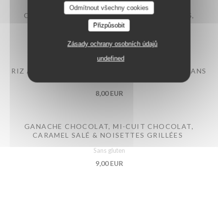
LA VERAISON
Odmítnout všechny cookies
CROUSTILLANT DE GORGONZOLA, CERISES,
CRESSON & SIROP D'ÉRABLE
Přizpůsobit
8,00 EUR
Zásady ochrany osobních údajů
undefined
RIZ AU LAIT VANILLÉ, PASSION & NOIX DE PÉCANS
CARAMÉLISÉES
8,00 EUR
GANACHE CHOCOLAT, MI-CUIT CHOCOLAT,
CARAMEL SALÉ & NOISETTES GRILLÉES
Sans gluten
9,00 EUR