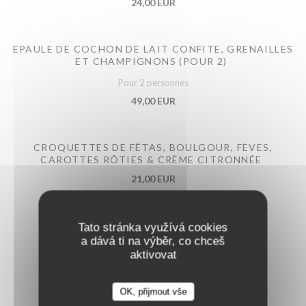
24,00 EUR
EPAULE DE COCHON DE LAIT CONFITE, GRENAILLES
ET CHAMPIGNONS (POUR 2)
Pour 2 personnes
49,00 EUR
CROQUETTES DE FÊTAS, BOULGOUR, FÈVES,
CAROTTES RÔTIES & CRÈME CITRONNÉE
21,00 EUR
Tato stránka využívá cookies
a dává ti na výběr, co chceš
aktivovat
Desserts
OK, přijmout vše