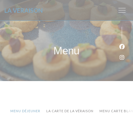
Panel pro správu cookies
LA VERAISON
Menu
Face
Inst
MENU DÉJEUNER
LA CARTE DE LA VÉRAISON
MENU CARTE BLAN