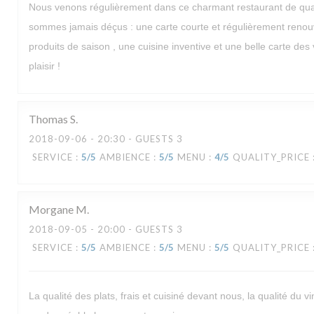
Nous venons régulièrement dans ce charmant restaurant de quar
sommes jamais déçus : une carte courte et régulièrement renou
produits de saison , une cuisine inventive et une belle carte des v
plaisir !
Thomas
S
2018-09-06
- 20:30 - GUESTS 3
SERVICE
:
5
/5
AMBIENCE
:
5
/5
MENU
:
4
/5
QUALITY_PRICE
Morgane
M
2018-09-05
- 20:00 - GUESTS 3
SERVICE
:
5
/5
AMBIENCE
:
5
/5
MENU
:
5
/5
QUALITY_PRICE
La qualité des plats, frais et cuisiné devant nous, la qualité du vi