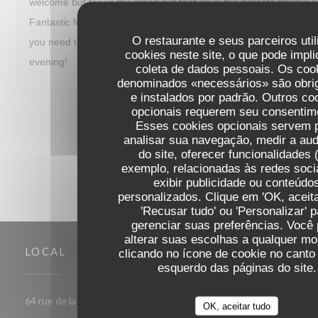
welcome but for us the stand out feature is the delicate flavour 
Fantastic food and a great way to start our visit to Paris. I fully
O restaurante e seus parceiros uti
you need to travel out of your way to experience. Thanks for a
cookies neste site, o que pode impli
evening!
coleta de dados pessoais. Os coo
denominados «necessários» são obrig
e instalados por padrão. Outros co
opcionais requerem seu consentim
1
2
3
Esses cookies opcionais servem 
analisar sua navegação, medir a aud
do site, oferecer funcionalidades 
exemplo, relacionadas às redes soci
exibir publicidade ou conteúdo
personalizados. Clique em 'OK, aceita
'Recusar tudo' ou 'Personalizar' p
gerenciar suas preferências. Você
alterar suas escolhas a qualquer m
LOCAL
clicando no ícone de cookie no canto 
esquerdo das páginas do site.
((abre numa nova janela))
64 rue de la Croix Nivert 75015 Paris
OK, aceitar tudo