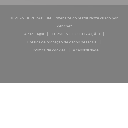
© 2026 LA VERAISON — Website do restaurante criado por
((abre numa nova janela))
Zenchef
Aviso Legal
TERMOS DE UTILIZAÇÃO
((abre numa nova janela))
((abre numa nova janela))
Política de proteção de dados pessoais
((abre numa nova janela))
Política de cookies
Acessibilidade
((abre numa nova janela))
((abre numa nova janela)