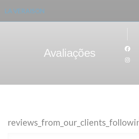
Painel de Gerenciamento de Cookies
LA VERAISON
Avaliações
Face
Inst
reviews_from_our_clients_follow