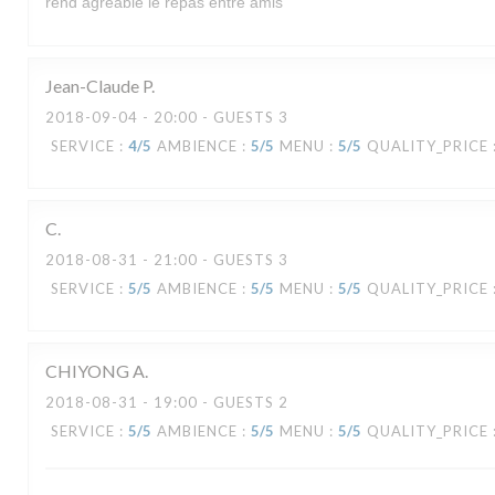
rend agréable le repas entre amis
Jean-Claude
P
2018-09-04
- 20:00 - GUESTS 3
SERVICE
:
4
/5
AMBIENCE
:
5
/5
MENU
:
5
/5
QUALITY_PRICE
C
2018-08-31
- 21:00 - GUESTS 3
SERVICE
:
5
/5
AMBIENCE
:
5
/5
MENU
:
5
/5
QUALITY_PRICE
CHIYONG
A
2018-08-31
- 19:00 - GUESTS 2
LA VERAISON
SERVICE
:
5
/5
AMBIENCE
:
5
/5
MENU
:
5
/5
QUALITY_PRICE