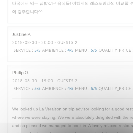
타국에서 먹는 집밥같은 음식들! 여행지의 레스토랑과의 비교할 수
에 강추합니다^^
Justine
P
2018-08-30
- 20:00 - GUESTS 2
SERVICE
:
5
/5
AMBIENCE
:
4
/5
MENU
:
5
/5
QUALITY_PRICE
Philip
G
2018-08-30
- 19:00 - GUESTS 2
SERVICE
:
5
/5
AMBIENCE
:
4
/5
MENU
:
5
/5
QUALITY_PRICE
We looked up La Veraison on trip advisor looking for a good rest
where we were staying. We were absolutely delighted with the
and so pleased we managed to book in. A lovely relaxed restaur