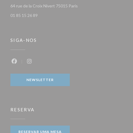
((abre numa nova janela))
64 rue de la Croix Nivert 75015 Paris
01 85 15 26 89
SIGA-NOS
Facebook ((abre numa nova janela))
Instagram ((abre numa nova janela))
NEWSLETTER
RESERVA
RESERVAR UMA MESA