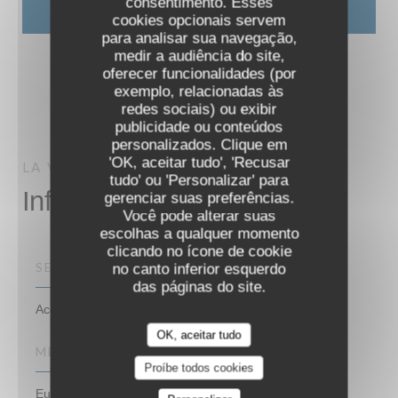
consentimento. Esses
cookies opcionais servem
para analisar sua navegação,
medir a audiência do site,
oferecer funcionalidades (por
exemplo, relacionadas às
redes sociais) ou exibir
publicidade ou conteúdos
personalizados. Clique em
LA VERAISON
'OK, aceitar tudo', 'Recusar
LA VERAISON
PARIS
tudo' ou 'Personalizar' para
Informações gerais
gerenciar suas preferências.
Você pode alterar suas
escolhas a qualquer momento
clicando no ícone de cookie
SERVIÇOS
no canto inferior esquerdo
das páginas do site.
Acesso para pessoas com mobilidade reduzida
OK, aceitar tudo
MÉTODOS DE PAGAMENTO
Proíbe todos cookies
Eurocard/Mastercard, Dinheiro, Visa, Cartão Azul