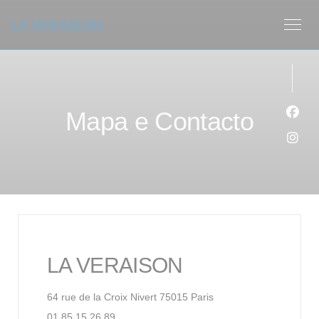
Painel de Gerenciamento de Cookies
LA VERAISON
Mapa e Contacto
Face
Inst
LA VERAISON
((abre numa nova janel
64 rue de la Croix Nivert 75015 Paris
01 85 15 26 89