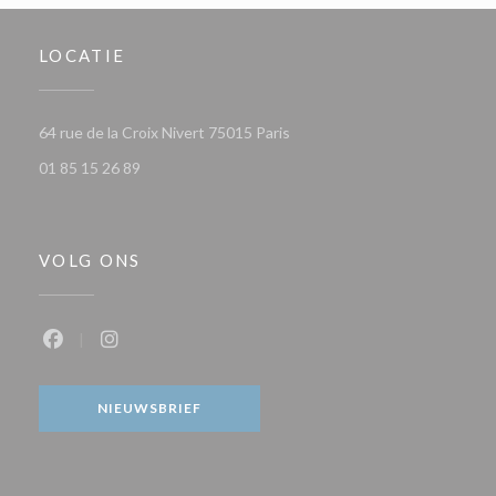
LOCATIE
((opent in een nieuw venster)
64 rue de la Croix Nivert 75015 Paris
01 85 15 26 89
VOLG ONS
Facebook ((opent in een nieuw venster))
Instagram ((opent in een nieuw venster))
NIEUWSBRIEF