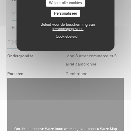
Weiger alle cookies
Personaliseer
BETAALMETHODEN
Beleid voor de bescherming van
Eurocard / Mastercard, Contant geld, Visa, Debetkaart
persoonsgegevens
Cookiebeleid
TOEGANG
ligne 8 arret commerce et 6
Ondergrondse
arret cambronne
Cambronne
Parkeren
Om de interactieve Waze-kaart weer te geven, moet u Waze Map