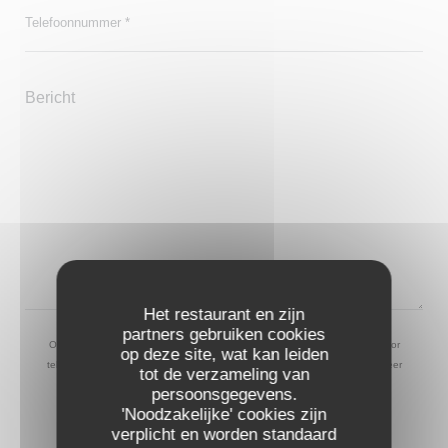
Het restaurant en zijn
partners gebruiken cookies
Op grond van de privacywetgeving heeft u het recht om u af te melden voor
op deze site, wat kan leiden
telefonische marketing via het Bel-me-niet Register:
bel-me-niet.nl
. Voor meer
tot de verzameling van
informatie over hoe wij uw gegevens verwerken, zie ons
privacybeleid
.
persoonsgegevens.
'Noodzakelijke' cookies zijn
verplicht en worden standaard