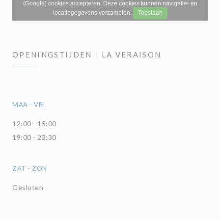
(Google) cookies accepteren. Deze cookies kunnen navigatie- en
locatiegegevens verzamelen.
Toestaan
OPENINGSTIJDEN
LA VERAISON
MAA
-
VRI
12:00 - 15:00
19:00 - 23:30
ZAT
-
ZON
Gesloten