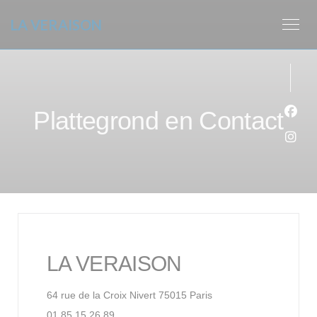
Cookies beheer paneel
LA VERAISON
Plattegrond en Contact
Face
Inst
LA VERAISON
((opent in een nieuw ve
64 rue de la Croix Nivert 75015 Paris
01 85 15 26 89