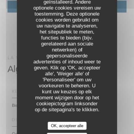
geïnstalleerd. Andere
optionele cookies vereisen uw
toestemming. Deze optionele
cookies worden gebruikt om
uw navigatie te analyseren,
het sitepubliek te meten,
functies te bieden (bijv.
gerelateerd aan sociale
netwerken) of
gepersonaliseerde
LA VERAISON
PARIS
advertenties of inhoud weer te
LA VERAISON
Algemene informatie
geven. Klik op 'OK, accepteer
alle', 'Weiger alle' of
'Personaliseer' om uw
voorkeuren te beheren. U
KEUKEN
kunt uw keuzes op elk
moment wijzigen door op het
cookiepictogram linksonder
Bistronomique
op de sitepagina's te klikken.
DIENSTEN
OK, accepteer alle
Geblokkeerde toegang, WIFI