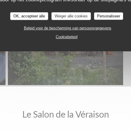
LA VERAISON
OK, accepteer alle
Weiger alle cookies
Personaliseer
Beleid voor de bescherming van persoonsgegevens
Cookiebeleid
Le Salon de la Véraison