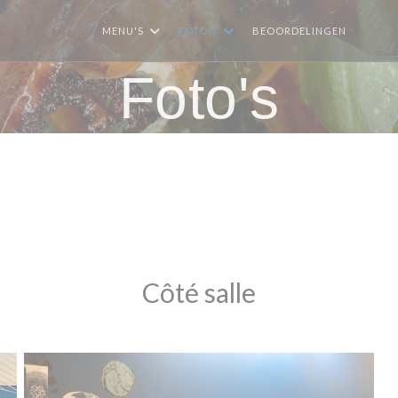
MENU'S
FOTO'S
BEOORDELINGEN
((OPE
((
Foto's
Côté salle