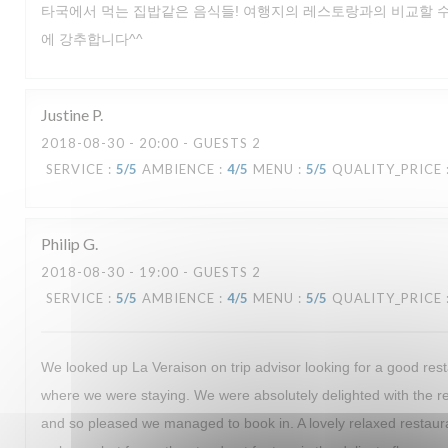
타국에서 먹는 집밥같은 음식들! 여행지의 레스토랑과의 비교할 수
에 강추합니다^^
Justine
P
2018-08-30
- 20:00 - GUESTS 2
SERVICE
:
5
/5
AMBIENCE
:
4
/5
MENU
:
5
/5
QUALITY_PRICE
Philip
G
2018-08-30
- 19:00 - GUESTS 2
SERVICE
:
5
/5
AMBIENCE
:
4
/5
MENU
:
5
/5
QUALITY_PRICE
We looked up La Veraison on trip advisor looking for a good rest
where we were staying. We were absolutely delighted with the
and so pleased we managed to book in. A lovely relaxed restaur