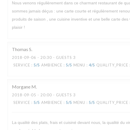
Nous venons régulièrement dans ce charmant restaurant de quar
sommes jamais déçus : une carte courte et régulièrement renou
produits de saison , une cuisine inventive et une belle carte des v
plaisir !
Thomas
S
2018-09-06
- 20:30 - GUESTS 3
SERVICE
:
5
/5
AMBIENCE
:
5
/5
MENU
:
4
/5
QUALITY_PRICE
Morgane
M
2018-09-05
- 20:00 - GUESTS 3
SERVICE
:
5
/5
AMBIENCE
:
5
/5
MENU
:
5
/5
QUALITY_PRICE
La qualité des plats, frais et cuisiné devant nous, la qualité du vi