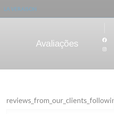
Painel de Gerenciamento de Cookies
LA VERAISON
Avaliações
Face
Inst
reviews_from_our_clients_follow