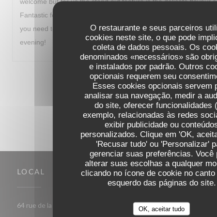
welcome but for us the stand out feature is the delicate flavour 
Fantastic food and a great way to start our visit to Paris. I fully
O restaurante e seus parceiros uti
you need to travel out of your way to experience. Thanks for a
cookies neste site, o que pode impli
evening!
coleta de dados pessoais. Os coo
denominados «necessários» são obrig
e instalados por padrão. Outros co
opcionais requerem seu consentim
1
2
3
Esses cookies opcionais servem 
analisar sua navegação, medir a aud
do site, oferecer funcionalidades 
exemplo, relacionadas às redes soci
exibir publicidade ou conteúdo
personalizados. Clique em 'OK, aceita
'Recusar tudo' ou 'Personalizar' p
gerenciar suas preferências. Você
alterar suas escolhas a qualquer m
LOCAL
clicando no ícone de cookie no canto 
esquerdo das páginas do site.
((abre numa nova janela))
64 rue de la Croix Nivert 75015 Paris
OK, aceitar tudo