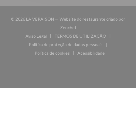
© 2026 LA VERAISON — Website do restaurante criado por
((abre numa nova janela))
Zenchef
Aviso Legal
TERMOS DE UTILIZAÇÃO
((abre numa nova janela))
((abre numa nova janela))
Política de proteção de dados pessoais
((abre numa nova janela))
Política de cookies
Acessibilidade
((abre numa nova janela))
((abre numa nova janela)