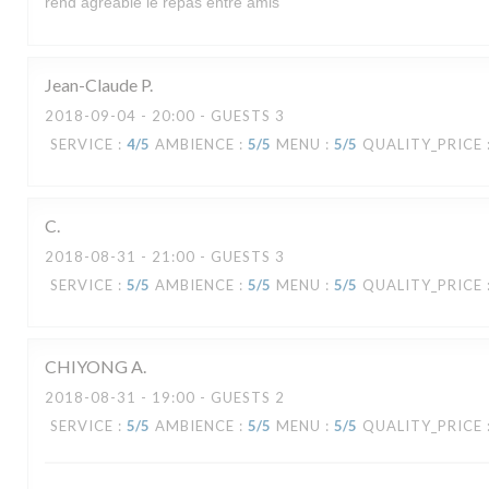
rend agréable le repas entre amis
Jean-Claude
P
2018-09-04
- 20:00 - GUESTS 3
SERVICE
:
4
/5
AMBIENCE
:
5
/5
MENU
:
5
/5
QUALITY_PRICE
C
2018-08-31
- 21:00 - GUESTS 3
SERVICE
:
5
/5
AMBIENCE
:
5
/5
MENU
:
5
/5
QUALITY_PRICE
CHIYONG
A
2018-08-31
- 19:00 - GUESTS 2
LA VERAISON
SERVICE
:
5
/5
AMBIENCE
:
5
/5
MENU
:
5
/5
QUALITY_PRICE