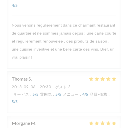
4
/5
Nous venons régulièrement dans ce charmant restaurant
de quartier et ne sommes jamais déçus : une carte courte
et régulièrement renouvelée , des produits de saison ,
une cuisine inventive et une belle carte des vins. Bref, un
vrai plaisir !
Thomas
S
2018-09-06
- 20:30 - ゲスト 3
サービス
:
5
/5
雰囲気
:
5
/5
メニュー
:
4
/5
品質-価格
:
5
/5
Morgane
M