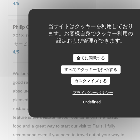
4
/5
当サイトはクッキーを利用しており
Philip
G
ます。お客様自身でクッキー利用の
2018-08-30
- 19:00 - ゲスト 2
設定および管理ができます。
サービス
:
5
/5
雰囲気
:
4
/5
メニュー
:
5
/5
品質-価格
:
4
/5
全てに同意する
すべてのクッキーを拒否する
We looked up La Veraison on trip advisor looking for a
カスタマイズする
good restaurant near to where we were staying. We were
absolutely delighted with the recommendation and so
プライバシーポリシー
pleased we managed to book in. A lovely relaxed
undefined
restaurant, with a warm welcome but for us the stand out
feature is the delicate flavour combinations. Fantastic
food and a great way to start our visit to Paris. I fully
recommend even if you need to travel out of your way to