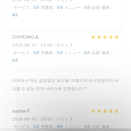
サービス
:
5
/5
雰囲気
:
5
/5
メニュー
:
5
/5
品質-価格
:
4
/5
LA VERAISON
CHIYONG
A
2018-08-31
- 19:00 - ゲスト 2
サービス
:
5
/5
雰囲気
:
5
/5
メニュー
:
5
/5
品質-価格
:
5
/5
타국에서 먹는 집밥같은 음식들! 여행지의 레스토랑과의 비
교할 수 넚는 맛과 서비스에 강추합니다^^
Justine
P
2018-08-30
- 20:00 - ゲスト 2
サービス
:
5
/5
雰囲気
:
4
/5
メニュー
:
5
/5
品質-価格
: