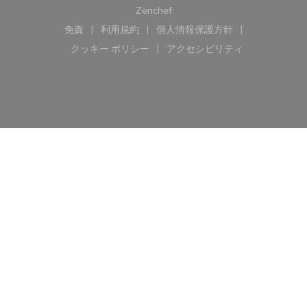
((新しいウィンドウで開きます))
Zenchef
免責
利用規約
個人情報保護方針
((新しいウィンドウで開きます))
((新しいウィンドウで開きます))
((新しいウィンドウで開き
クッキー ポリシー
アクセシビリティ
((新しいウィンドウで開きます))
((新しいウィンドウで開