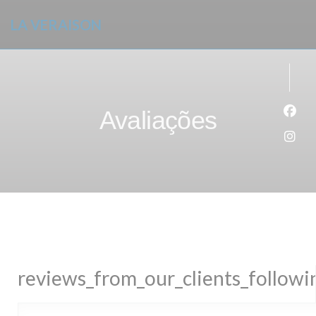
Painel de Gerenciamento de Cookies
LA VERAISON
Avaliações
Face
Inst
reviews_from_our_clients_follow