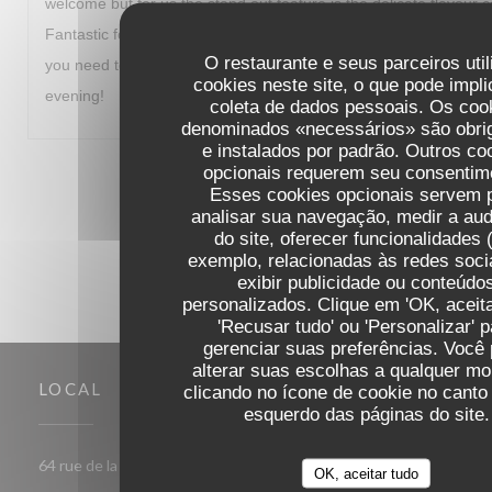
welcome but for us the stand out feature is the delicate flavour 
Fantastic food and a great way to start our visit to Paris. I fully
O restaurante e seus parceiros uti
you need to travel out of your way to experience. Thanks for a
cookies neste site, o que pode impli
evening!
coleta de dados pessoais. Os coo
denominados «necessários» são obrig
e instalados por padrão. Outros co
opcionais requerem seu consentim
1
2
3
Esses cookies opcionais servem 
analisar sua navegação, medir a aud
do site, oferecer funcionalidades 
exemplo, relacionadas às redes soci
exibir publicidade ou conteúdo
personalizados. Clique em 'OK, aceita
'Recusar tudo' ou 'Personalizar' p
gerenciar suas preferências. Você
alterar suas escolhas a qualquer m
LOCAL
clicando no ícone de cookie no canto 
esquerdo das páginas do site.
((abre numa nova janela))
64 rue de la Croix Nivert 75015 Paris
OK, aceitar tudo