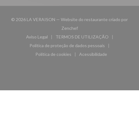
© 2026 LA VERAISON — Website do restaurante criado por
((abre numa nova janela))
Zenchef
Aviso Legal
TERMOS DE UTILIZAÇÃO
((abre numa nova janela))
((abre numa nova janela))
Política de proteção de dados pessoais
((abre numa nova janela))
Política de cookies
Acessibilidade
((abre numa nova janela))
((abre numa nova janela)