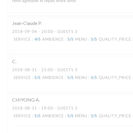
rend agréable le repas entre amis
Jean-Claude
P
2018-09-04
- 20:00 - GUESTS 3
SERVICE
:
4
/5
AMBIENCE
:
5
/5
MENU
:
5
/5
QUALITY_PRICE
C
2018-08-31
- 21:00 - GUESTS 3
SERVICE
:
5
/5
AMBIENCE
:
5
/5
MENU
:
5
/5
QUALITY_PRICE
CHIYONG
A
2018-08-31
- 19:00 - GUESTS 2
LA VERAISON
SERVICE
:
5
/5
AMBIENCE
:
5
/5
MENU
:
5
/5
QUALITY_PRICE