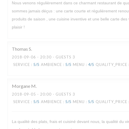
Nous venons régulièrement dans ce charmant restaurant de quar
sommes jamais déçus : une carte courte et régulièrement renou
produits de saison , une cuisine inventive et une belle carte des v
plaisir !
Thomas
S
2018-09-06
- 20:30 - GUESTS 3
SERVICE
:
5
/5
AMBIENCE
:
5
/5
MENU
:
4
/5
QUALITY_PRICE
Morgane
M
2018-09-05
- 20:00 - GUESTS 3
SERVICE
:
5
/5
AMBIENCE
:
5
/5
MENU
:
5
/5
QUALITY_PRICE
La qualité des plats, frais et cuisiné devant nous, la qualité du vi