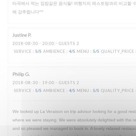
타국에서 먹는 집밥같은 음식들! 여행지의 레스토랑과의 비교할 수
에 강추합니다^^
Justine
P
2018-08-30
- 20:00 - GUESTS 2
SERVICE
:
5
/5
AMBIENCE
:
4
/5
MENU
:
5
/5
QUALITY_PRICE
Philip
G
2018-08-30
- 19:00 - GUESTS 2
SERVICE
:
5
/5
AMBIENCE
:
4
/5
MENU
:
5
/5
QUALITY_PRICE
We looked up La Veraison on trip advisor looking for a good rest
where we were staying. We were absolutely delighted with the
and so pleased we managed to book in. A lovely relaxed restaur