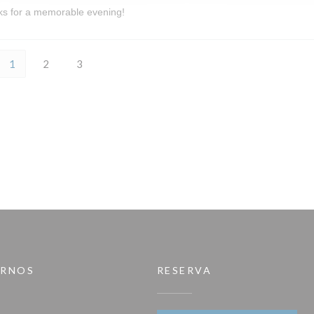
nks for a memorable evening!
1
2
3
IRNOS
RESERVA