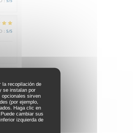
IO
:
5
/5
IO
:
5
/5
IO
:
5
/5
r la recopilación de
 se instalan por
 opcionales sirven
ades (por ejemplo,
zados. Haga clic en
s. Puede cambiar sus
IO
:
4
/5
nferior izquierda de