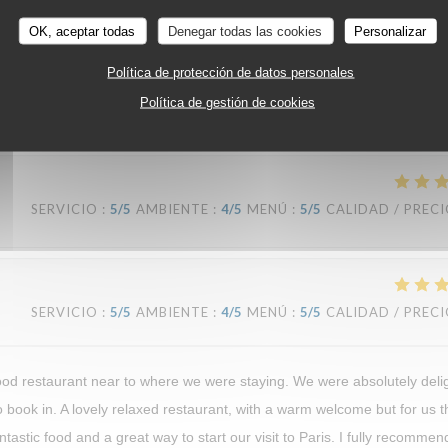
OK, aceptar todas
Denegar todas las cookies
Personalizar
SERVICIO
:
5
/5
AMBIENTE
:
5
/5
MENÚ
:
5
/5
CALIDAD / PREC
Política de protección de datos personales
Política de gestión de cookies
교할 수 넚는 맛과 서비스에 강추합니다^^
SERVICIO
:
5
/5
AMBIENTE
:
4
/5
MENÚ
:
5
/5
CALIDAD / PREC
SERVICIO
:
5
/5
AMBIENTE
:
4
/5
MENÚ
:
5
/5
CALIDAD / PREC
good restaurant near to where we were staying. We were absolutely deli
ook in. A lovely relaxed restaurant, with a warm welcome but for us t
ntastic food and a great way to start our visit to Paris. I fully recomme