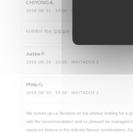
CHIYONG
A
2018-08-31
- 19:00 - INVITADOS 2
타국에서 먹는 집밥같은 음식들! 여행지의 레스토랑과의 비
Justine
P
2018-08-30
- 20:00 - INVITADOS 2
Philip
G
2018-08-30
- 19:00 - INVITADOS 2
We looked up La Veraison on trip advisor looking for a 
with the recommendation and so pleased we managed to b
stand out feature is the delicate flavour combinations. Fa