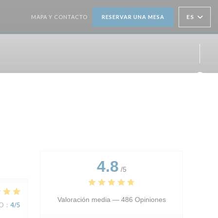
ES
S
MAPA Y CONTACTO
RESERVAR UNA MESA
((ABRE EN UNA NUEVA VENTANA))
((ABRE EN UNA NUEVA VENTANA))
Face
Inst
4.8
/5
Valoración media —
486 Opiniones
IO
:
4
/5