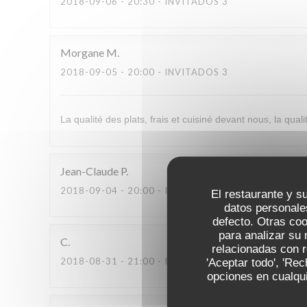
2018-09-06
- 20:30 - INVITADOS 3
Morgane
M
2018-09-05
- 20:00 - INVITADOS 3
La qualité des plats, frais et cuisiné devant nous, la qual
Jean-Claude
P
2018-09-04
- 20:00 - INVITADOS 3
El restaurante y su
datos personale
defecto. Otras co
para analizar su 
C
relacionadas con r
2018-08-31
- 21:00 - INVITADOS 3
'Aceptar todo', 'Re
opciones en cualqui