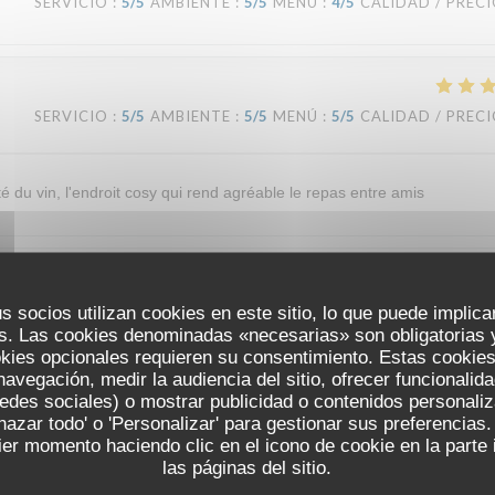
SERVICIO
:
5
/5
AMBIENTE
:
5
/5
MENÚ
:
4
/5
CALIDAD / PREC
SERVICIO
:
5
/5
AMBIENTE
:
5
/5
MENÚ
:
5
/5
CALIDAD / PREC
ité du vin, l'endroit cosy qui rend agréable le repas entre amis
SERVICIO
:
4
/5
AMBIENTE
:
5
/5
MENÚ
:
5
/5
CALIDAD / PREC
s socios utilizan cookies en este sitio, lo que puede implica
s. Las cookies denominadas «necesarias» son obligatorias y
okies opcionales requieren su consentimiento. Estas cookies
navegación, medir la audiencia del sitio, ofrecer funcionalid
edes sociales) o mostrar publicidad o contenidos personali
chazar todo' o 'Personalizar' para gestionar sus preferencia
SERVICIO
:
5
/5
AMBIENTE
:
5
/5
MENÚ
:
5
/5
CALIDAD / PREC
er momento haciendo clic en el icono de cookie en la parte i
LA VERAISON
las páginas del sitio.