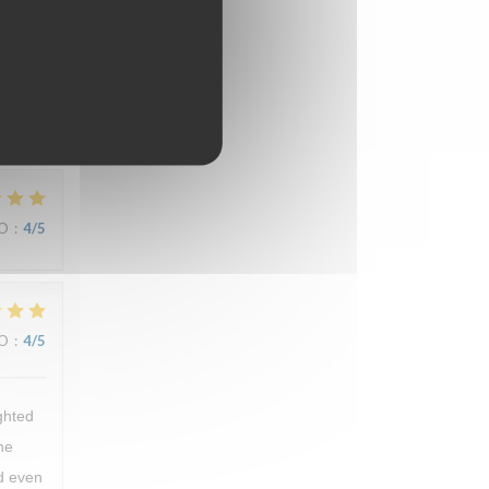
IO
:
5
/5
IO
:
4
/5
IO
:
4
/5
ghted
he
nd even