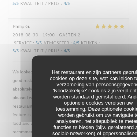
5
/5
KWALITEIT / PRIJS
:
4
/5
Philip
G
2018-08-30
- 19:00 - GASTEN 2
SERVICE
:
5
/5
ATMOSFEER
:
4
/5
KEUKEN
:
5
/5
KWALITEIT / PRIJS
:
4
/5
Het restaurant en zijn partners gebru
We looked up La Veraison on trip advisor looking for a
cookies op deze site, wat kan leiden t
good restaurant near to where we were staying. We were
verzameling van persoonsgegeven
absolutely delighted with the recommendation and so
'Noodzakelijke' cookies zijn verplich
worden standaard geïnstalleerd. And
pleased we managed to book in. A lovely relaxed
optionele cookies vereisen uw
restaurant, with a warm welcome but for us the stand out
toestemming. Deze optionele cooki
worden gebruikt om uw navigatie t
feature is the delicate flavour combinations. Fantastic
analyseren, het sitepubliek te mete
food and a great way to start our visit to Paris. I fully
functies te bieden (bijv. gerelateerd 
recommend even if you need to travel out of your way to
sociale netwerken) of gepersonalise