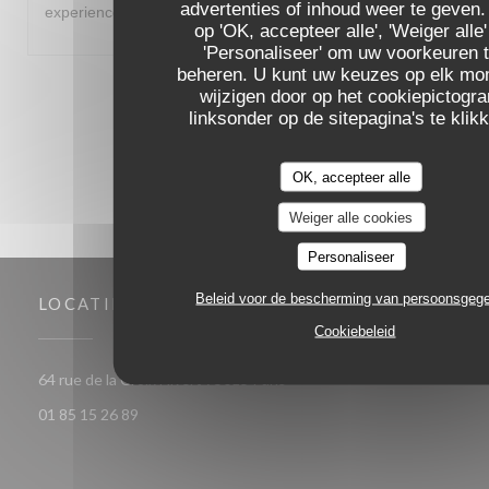
advertenties of inhoud weer te geven.
experience. Thanks for a memorable evening!
op 'OK, accepteer alle', 'Weiger alle'
'Personaliseer' om uw voorkeuren 
beheren. U kunt uw keuzes op elk m
1
2
3
wijzigen door op het cookiepictogr
linksonder op de sitepagina's te klik
OK, accepteer alle
Weiger alle cookies
Personaliseer
Beleid voor de bescherming van persoonsgeg
LOCATIE
Cookiebeleid
((opent in een nieuw venster)
64 rue de la Croix Nivert 75015 Paris
01 85 15 26 89