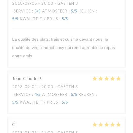
2018-09-05
- 20:00 - GASTEN 3
SERVICE
:
5
/5
ATMOSFEER
:
5
/5
KEUKEN
:
5
/5
KWALITEIT / PRIJS
:
5
/5
La qualité des plats, frais et cuisiné devant nous, la
qualité du vin, l'endroit cosy qui rend agréable le repas
entre amis
Jean-Claude
P
2018-09-04
- 20:00 - GASTEN 3
SERVICE
:
4
/5
ATMOSFEER
:
5
/5
KEUKEN
:
5
/5
KWALITEIT / PRIJS
:
5
/5
C
2018-08-31
- 21:00 - GASTEN 3