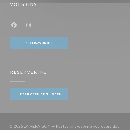
VOLG ONS
Facebook ((opent in een nieuw venster))
Instagram ((opent in een nieuw venster))
NIEUWSBRIEF
RESERVERING
RESERVEER EEN TAFEL
© 2026 LA VERAISON — Restaurant website gecreëerd door